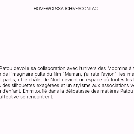
HOME
WORKS
ARCHIVES
CONTACT
IN
 Patou dévoile sa collaboration avec l’univers des Moomins à
e de l’imaginaire culte du film "Maman, j’ai raté l’avion", les im
t partis, et le châlet de Noël devient un espace où toutes les 
rs des silhouettes exagérées et un stylisme aux associations v
d’enfant. Emmitouflé dans la délicatesse des matières Patou 
ffective se rencontrent.