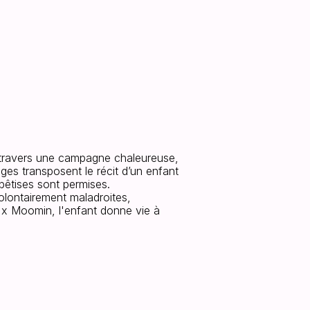
P
A
T
O
U
-
P
R
O
J
E
T
C
O
M
M
E
R
C
I
A
L
 travers une campagne chaleureuse, 
ages transposent le récit d’un enfant 
bêtises sont permises.

olontairement maladroites, 
x Moomin, l'enfant donne vie à 